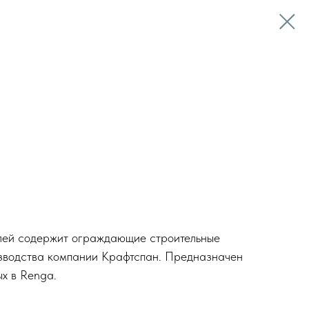
лей содержит ограждающие строительные
изводства компании Крафтспан. Предназначен
ых в Renga.